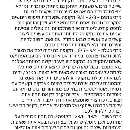
מרס בדלי – 23/1 – 2/3 : תקופה בה ייתכנו מאבקים על
שליטה ברכוש משותף. תיתכן גם מיניות מוגברת. זמן לא
מוצלח לקבלת הלוואה או להיכנס להשקעות חדשות.
מרס בדגים – 2/3 – 9/4: תקופה שמעודדת חיפוש ריגושים,
הסקרנות גוברת ואתם תגלו צמא ליידע ולכן זהו זמן טוב
לחפש קורס, לימודים או השתלמויות. גם טיולים ונסיעות
יעניינו אתכם בתקופה הזו יותר ואתם גם עשויים ליצור
קשרים עם אנשים שבאו מחו"ל. עם זאת, חשוב להיות
זהירים יותר ולא לקחת יותר מדי סיכונים.
מרס בטלה – 9/4 – 18/5: תקופה בה יהיה לכם את הצורך
להוכיח את עצמכם, במיוחד אם אתם מזדהים עם הפרויקט
שאתם עוסקים בו. בתקופה זו תעבדו קשה במיוחד אבל זה
בוא ממכם . בכול מקרה עדיף שתמצאו פרויקט שתוכלו
לקחת על עצמכם בצורה עצמאית ולא בצוות. כמו כן, יהיה
לכם את היכולת בתקופה זו להרשים יותר את האנשים
והממונים עליכם. אולם עלולים להיות מאבקים וקשיים עם
דמויות אוטוריטטיביות בחייכם כגון: הורים, בוסים ואף עם
מוסדות ממשלתיים – אבל זה יקרה רק אם תהוו איום
עבורם, לכן רצויי שתמצאו את הדרך לעבוד ולהתייחס
עליהם בהבנה ושיתוף ואל תדרכו על אחרים, רק אז הם יעשו
רבות כדי לעזור לכם.
מרס בשור – 18/5– 28/6 : תקופה שבה תהיו מכוילים על
עתידכם ולכן מומלץ שתפעלו בצורה שתבטא את השאיפות
העתידיות שלכם. זה זמן גם לחבור לעבודת צוות או ליצור