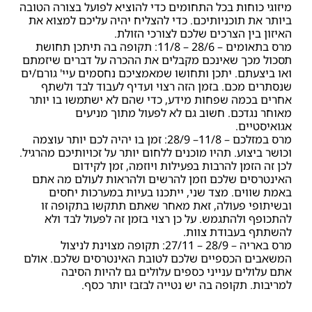
מיזוגי כוחות בכל התחומים כדי להוציא לפועל בצורה הטובה
ביותר את תוכניותיכם. כדי להצליח יהיה עליכם למצוא את
האיזון בין הצרכים שלכם לצורכי הזולת.
מרס בתאומים – 28/6 – 11/8: תקופה בה תיתכן תחושת
תסכול מכך שאינכם מקבלים את ההכרה על דברים שיזמתם
ואו ביצעתם. יתכן ותחושו שמאמציכם נחסמים עיי' גורם/ים
שנסתרים מכם. בזמן הזה רצוי ועדיף לעבוד לבד ולשתף
אחרים בכמה שפחות מידע, כדי שהם לא ישתמשו בו יותר
מאוחר נגדכם. חשוב גם לא לפעול מתוך מניעים
אגואיסטיים.
מרס במזלכם – 11/8– 28/9: זמן בו יהיה לכם יותר עוצמה
וכושר ביצוע. תהיו מוכנים ללחום יותר על זכויותיכם מהרגיל.
לכן זה הזמן להרבות בפעילות ויוזמה, זמן לקידום
האינטרסים שלכם וזמן להרשים ולהראות לעולם מה אתם
באמת שווים. מצד שני, ייתכנו בעיות במערכות יחסים
ובשיתופי פעולה, זאת מאחר שאתם תתקשו בתקופה זו
להתכופף ולהתגמש. על כן רצוי בזמן זה לפעול לבד ולא
להשתתף בעבודת צוות.
מרס באריה – 28/9 – 27/11: תקופה מצוינת לניצול
המשאבים הכספיים שלכם לטובת האינטרסים שלכם. אולם
אתם עלולים ענייני כספים עלולים גם להיות הסיבה
למריבות. תקופה בה יש נטייה לבזבז יותר כסף.