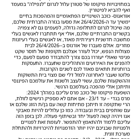
במחויבויות מיקומו של סטורן עלול לגרום "לנפילה" במעמד
ואף להביא לפיטורין.
אוראנוס- כוכב השינויים הפתאומיים והמהפכות בחיים
ימשיך עד ה-26/4/2026 את מסעו בגזרה החברתית שלכם,
מה שיכול לגרום לתחלופה גדולה, לפעמים גם לא צפויה
בקשרים החברתיים שלכם, אולי אף תתחברו לאנשים בעלי
מחשבה חדשנית ויצירתית מאוד, או לאנשים בעלי רעיונות
מוזרים. אולם מעברו של אורנוס ב--26/4/2026 לבית
מצולות הנפש, יכול לעורר אצלכם תקופות של חוסר שקט
פנימי שאולי יעוררו בכם צורך להתבודד מפעם לפעם, כדי
להפנים את האירועים והתהליכים שתעברו. התעסקות
ברוחניות תתאים מאוד לכם לשנים הקרובות.
פלוטו שעבר לאחרונה למזל דלי שם מצוי בית התשוקות
וההשקעות שלכם, עשוי לעצב ולשנות את עולמכם הפיננסי
ותיתכן אולי מהפכה בעולמכם הרגשי.
השפעת מיקומו של כוכב מרס עליכם במהלך 2024:
מרס בגדי – עד 23/1 - אם אתם לא מספיק רגישים לזולת,
הרי שתקופה זו תיתכן מתיחות קשה עם בן/ת הזוג שלכם או
עם שותפים בבית ובעבודה. כמו כן עלולים להיות מאבקי
אגו ויהיה קשה לפעול יחד ובשיתוף פעולה. לכן בזמן הזה
עליכם ללמוד ולהתאמץ להתפשר. לעומת זאת לפנויים
ולפנויות שבניכם יהיו יותר הזדמנויות להיכרויות ולהתחלת
מערכת זוגית.