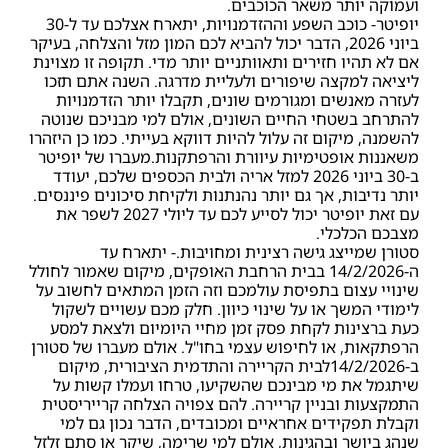
ועמוקה יותר משאר הכוכבים.
יופיטר- כוכב השפע וההזדמנויות, יתארח אצלכם עד ל-30
ביוני 2026, הדבר יכול להביא לכם המון מזל והצלחה, בעיקר
אם לא תהיו חזירים ותאוותניים יותר מדי. תקופה זו מצוינת
ליציאה למקצה שיפורים ולעליית מדרגה. השנה אתם תזכו
לעזרה מאנשים ומגורמים שונים, תקבלו יותר הזדמנויות
להתרחב בשטחי החיים השונים, אולם למי מבניכם שנוטה
להשמנה, מיקום זה עלול להיות דווקא בעייתי. כמו כן היזהרו
משאננות אופטימיות עיוורת והרפתקנות.מעברו של יופיטר
ב-30 ביוני 2026 למזל אריה ולבית הכספים שלכם, יעודד
יותר נדיבות, אך גם יותר נהנתנות ולקיחת סיכונים פיננסים.
עם זאת יופיטר יכול לסייע לכם עד ליולי 2027 לשפר את
מצבכם הכלכלי.
סטורן שמייצג גישה רצינית ומחויבות.- יתארח עד
ה-14/2/2026 בבית הרחבת האופקים, מיקום שאמור לחולל
שינויי עצום בתפיסת עולמכם וזה הזמן המתאים לחשוב על
לימודי המשך או על שינוי כיוון. חלק מכם עשויים לשקול
כעת ברצינות לקחת פסק זמן מחיי היומיום ולצאת למסע
הרפתקאות, או לחיפוש עצמי בחו"ל. אולם מעברו של סטורן
ב-14/2/2026לבית הקריירה והתדמית הציבורית, מיקום
שיתגמל את מי מבינכם שהשקיעו, טרחו ועמלו קשות על
התמקצעות ובניין קריירה. להם צפויה הצלחה קרייריסטית
וקבלת תפקידים אחראיים ומכובדים, הדבר נכון גם למי
שנהג ביושר ובהגינות, אולם למי שרימה, שיקר או סתם זלזל