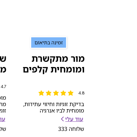
זמינה בתיאום
מור מתקשרת
שו
ומומחית קלפים
מל
4.7
הדירוג
4.8
הדירוג הממוצא הוא 4.8 מתוך 5
מומ
בדיקת זוגיות וחיזוי עתידות,
מתק
מומחית לביו אנרגיה
זוג
עוד עלי
עוד
שלוחה
333
של