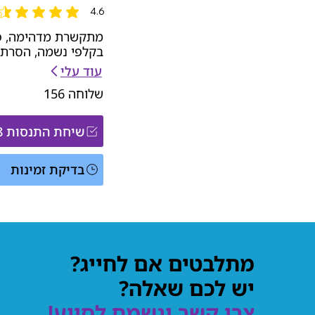
4.6
הדירוג הממוצא הוא 4.6 מתוך 5
מתקשרת מדהימה, פ
בקלפי נשמה, הסרת ע
עוד עלי
שלוחה
156
שיחת התנסות ₪58
בדיקת זמינות
מתלבטים אם לחייג?
יש לכם שאלה?
צרו קשר ונשמח לסייע!