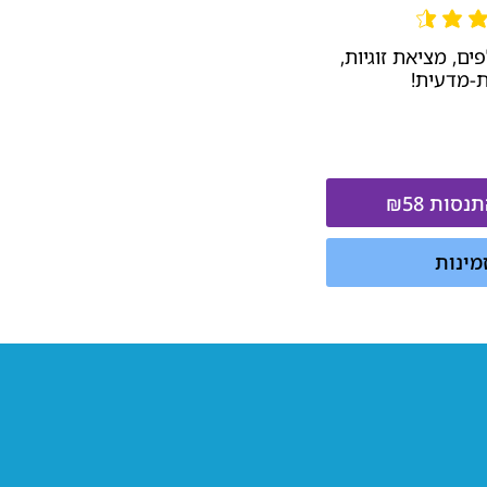
 מתוך 5
ם, מציאת זוגיות,
ת-מדעית!
סות ₪58
מינות