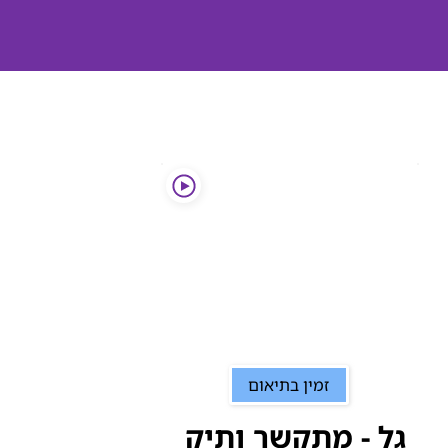
זמין בתיאום
גל - מתקשר ותיק