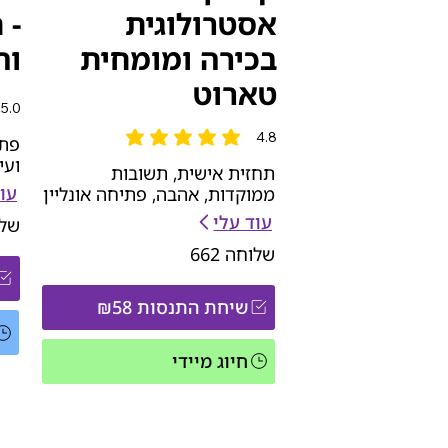
אסטרולוגית
- 
בכירה ומומחית
וה
טארוט
5.0
הדירו
4.8
פתי
הדירוג הממוצא הוא 4.8 מתוך 5
ועי
תחזית אישית, תשובות
עוד
ממוקדות, אהבה, פתיחה אונליין
עוד עלי
של
שלוחה
662
שיחת התנסות ₪58
חיוג מיידי