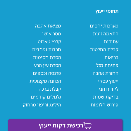
תחומי ייעוץ
מערכות יחסים
מציאת אהבה
התאמה זוגית
מסר אישי
עתידות
קלפי טארוט
קבלת החלטות
חרדות ופחדים
בריאות
הסרת חסימות
פתיחת מזל
הסרת עין הרע
החזרת אהבה
פרנסה וכספים
ייעוץ עסקי
הכוונה מקצועית
ליווי רוחני
קבלת ברכה
בדיקת שמות
גלגולים קודמים
פירוש חלומות
הילינג וריפוי מרחוק
רכישת דקות ייעוץ