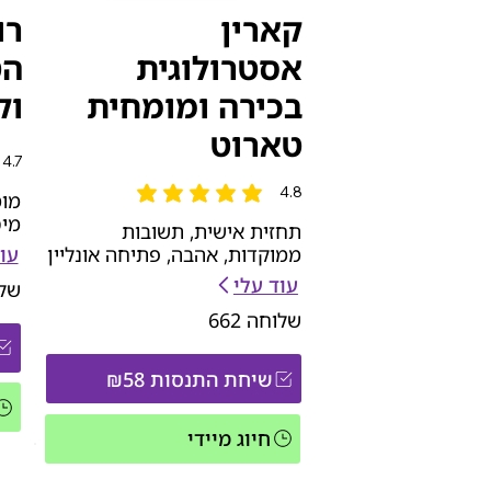
קארין
רו
אסטרולוגית
הט
בכירה ומומחית
וק
טארוט
4.7
הדירוג
4.8
מומ
הדירוג הממוצא הוא 4.8 מתוך 5
מיס
תחזית אישית, תשובות
עו
ממוקדות, אהבה, פתיחה אונליין
עוד עלי
של
שלוחה
662
שיחת התנסות ₪58
חיוג מיידי