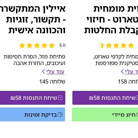
ית מומחית
איילין המתקשרת
ארוט - חיזוי
- תקשור, זוגיות
בלת החלטות
והכוונה אישית
5.0
 הממוצא הוא 4.7 מתוך 5
הדירוג הממוצא הוא 5 מתוך 5
חית לקלפי טארוט,
פתיחת מזל, הסרת חסימות
טיקנית מפורסמת
ועיכובים, החזרת אהבה
ד עלי
עוד עלי
וחה
158
שלוחה
145
שיחת התנסות ₪58
שיחת התנסות ₪58
חיוג מיידי
בדיקת זמינות